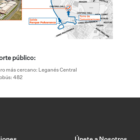
rte público:
ro más cercano: Leganés Central
tobús: 482
iones
Únete a Nosotros