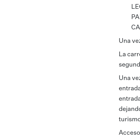
LE
PA
CA
Una vez
La carr
segunda
Una vez
entrada
entrada
dejando
turismo
Acceso