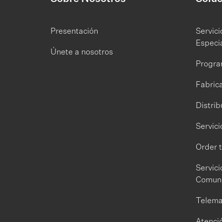
Presentación
Servic
Especi
Únete a nosotros
Progra
Fabrica
Distri
Servici
Order 
Servici
Comuni
Telema
Atenció