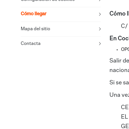
​Cómo l
Cómo llegar
C/ 
Mapa del sitio
En Coc
Contacta
OPC
Salir d
naciona
Si se s
Una vez
CE
EL
GE