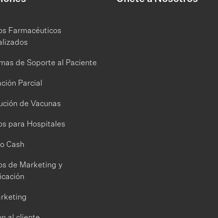
ios Farmacéuticos
alizados
mas de Soporte al Paciente
ción Parcial
bución de Vacunas
os para Hospitales
to Cash
os de Marketing y
cación
rketing
n al cliente