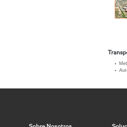
Transpo
Met
​Au
Sobre Nosotros
Soluc