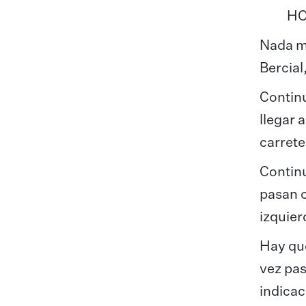
HO
Nada má
Bercial
Continu
llegar 
carret
Continu
pasan c
izquier
Hay que
vez pas
indicac