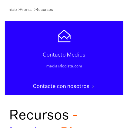
Inicio
Prensa
Recursos
Contacto Medios
media@logista.com
Contacte con nosotros
Recursos
-