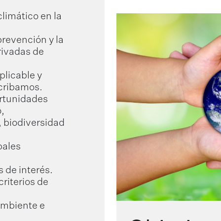
climático en la
prevención y la
rivadas de
plicable y
cribamos.
ortunidades
,
 biodiversidad
pales
 de interés.
riterios de
ambiente e