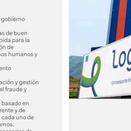
 gobierno
vas de buen
bida para la
ión de
chos humanos y
ento
ación y gestión
el fraude y
o basado en
rente y de
e cada uno de
ramos.