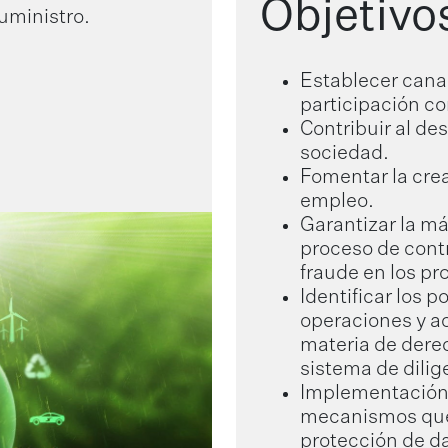
Objetivo
uministro.
Establecer canal
participación co
Contribuir al de
sociedad.
Fomentar la cre
empleo.
Garantizar la m
proceso de contr
fraude en los p
Identificar los 
operaciones y a
materia de dere
sistema de dilig
Implementación
mecanismos que 
protección de da