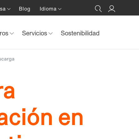
nsa
Blog
Idioma
tros
Servicios
Sostenibilidad
escarga
ra
ación en