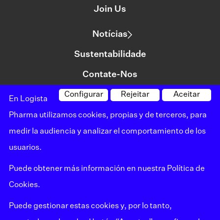
Join Us
Notícias
Sustentabilidade
Contate-Nos
Configurar
Rejeitar
Aceitar
En Logista
©logista Todos os direitos reservados
Pharma utilizamos cookies, propias y de terceros, para
Aviso legal
medir la audiencia y analizar el comportamiento de los
usuarios.
Política de privacidade
Puede obtener más información en nuestra
Política de
Política de cookies
Cookies.
Mapa do site
Puede gestionar estas cookies y, por lo tanto,
Canal de reclamações