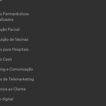
os Farmacêuticos
alizados
ção Parcial
uição de Vacinas
s para Hospitais
to Cash
ing e Comunicação
os de Telemarketing
ncia ao Cliente
 digital