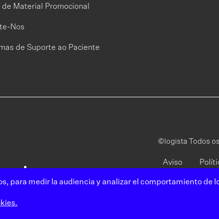
 de Material Promocional
te-Nos
mas de Suporte ao Paciente
©logista Todos os
Aviso
Polít
legal
priva
s, para medir la audiencia y analizar el comportamiento de lo
kies.