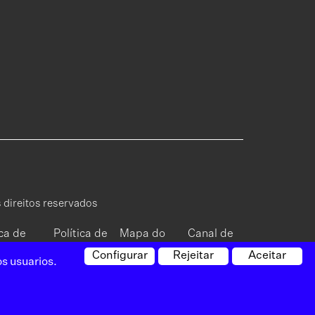
 direitos reservados
ica de
Política de
Mapa do
Canal de
cidade
cookies
site
reclamações
Configurar
Rejeitar
Aceitar
s usuarios.