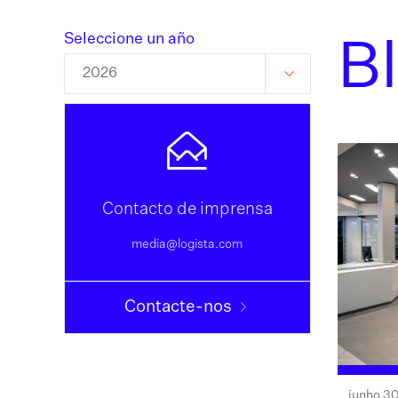
Seleccione un año
B
2026
Contacto de imprensa
media@logista.com
Contacte-nos
junho 30