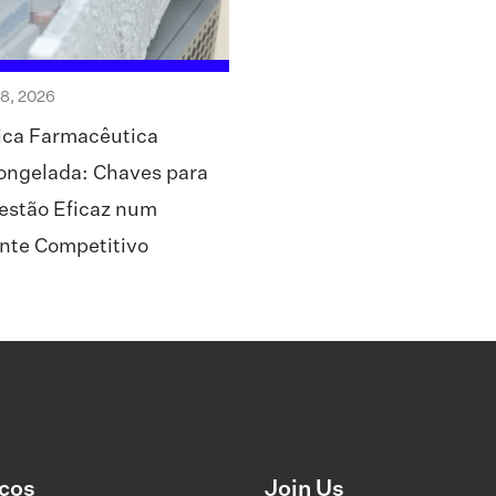
28, 2026
ica Farmacêutica
ongelada: Chaves para
estão Eficaz num
nte Competitivo
ços
Join Us