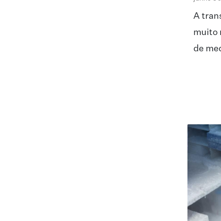
A tran
muito 
de me