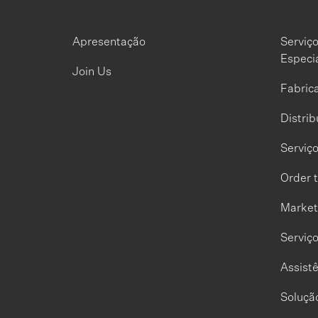
Apresentação
Serviç
Especi
Join Us
Fabrica
Distrib
Serviço
Order 
Market
Serviç
Assistê
Solução