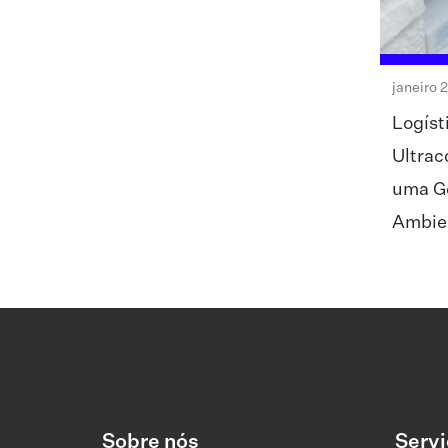
janeiro 
Logíst
Ultrac
uma G
Ambie
Sobre nós
Servi